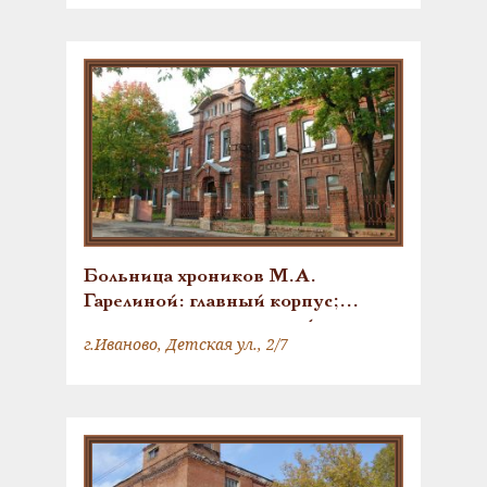
Больница хроников М.А.
Гарелиной: главный корпус;
часовня; сторожка; хозяйственные
г.Иваново, Детская ул., 2/7
постройки; ограда