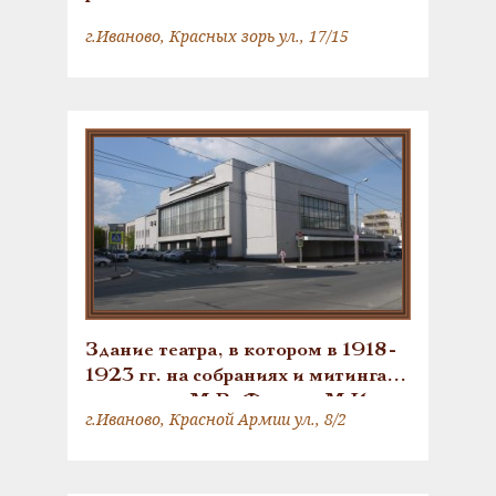
г.Иваново, Красных зорь ул., 17/15
Здание театра, в котором в 1918-
1923 гг. на собраниях и митингах
выступали М.В. Фрунзе, М.И.
г.Иваново, Красной Армии ул., 8/2
Калинин, А.В. Луначарский, А.М.
Коллонтай, К. Цеткин, Д.А.
Фурманов