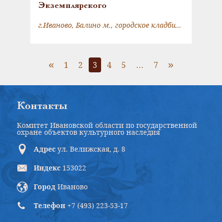
Экземплярского
г.Иваново, Балино м., городское кладбище, кв. 11, могила 94
«
»
1
2
3
4
5
…
7
Контакты
Комитет Ивановской области по государственной
охране объектов культурного наследия
Адрес
ул. Велижская, д. 8
Индекс
153022
Город
Иваново
Телефон
+7 (493) 223-53-17