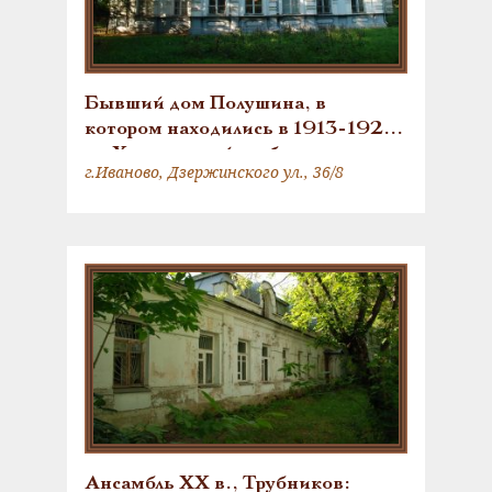
Бывший дом Полушина, в
котором находились в 1913-1921
гг. Хуторовский клуб подростков,
г.Иваново, Дзержинского ул., 36/8
«Союз рабочей молодежи 1-го
Интернационала», Хуторовская
районная организация РКСМ,
губком РКСМ, редакция газет
«Юный Спартак» и «Юный
текстильщик»
Ансамбль XX в., Трубников: