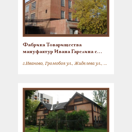
Фабрика Товарищества
мануфактур Ивана Гарелина с
сыновьями
г.Иваново, Громобоя ул., Жиделева ул., Шестернина ул.