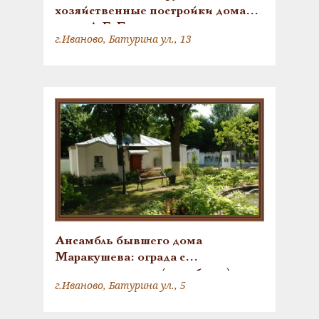
хозяйственные постройки дома
сына Д.Г. Бурылина; ограда с
г.Иваново, Батурина ул., 13
решеткой; парк
Ансамбль бывшего дома
Маракушева: ограда с
привратницкими (службами);
г.Иваново, Батурина ул., 5
беседка; решетка партера; фонтан
с двумя скульптурами; фонтан со