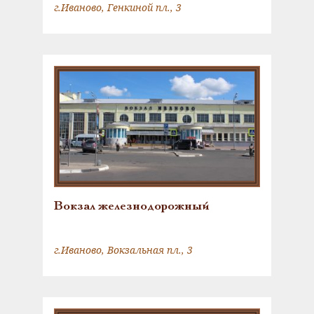
г.Иваново, Генкиной пл., 3
отряды Иваново-Вознесенских
рабочих во главе с .М.В. Фрунзе и
Д.А. Фурмановым
Вокзал железнодорожный
г.Иваново, Вокзальная пл., 3