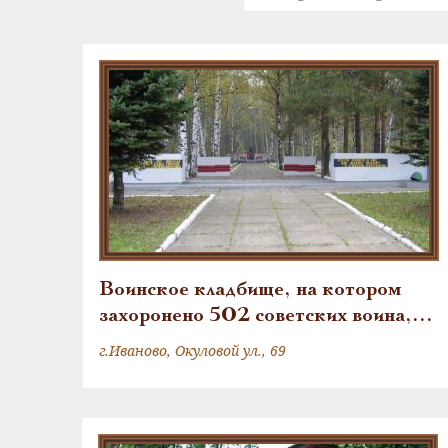
Воинское кладбище, на котором
захоронено 502 советских воина,
умерших от ран в госпиталях в годы
г.Иваново, Окуловой ул., 69
Великой Отечественной войны