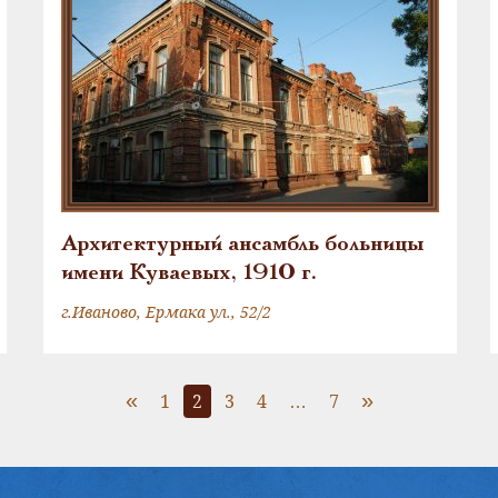
Архитектурный ансамбль больницы
имени Куваевых, 1910 г.
г.Иваново, Ермака ул., 52/2
«
»
1
2
3
4
…
7