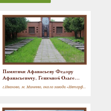
Памятник Афанасьеву Федору
Афанасьевичу, Генкиной Ольге
Михайловне и Балашову Семену
г.Иваново, м. Минеево, около завода «Ивторфмаш»
Ивановичу