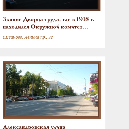
Здание Дворца труда, где в 1918 г.
находился Окружной комитет
РКП(б) и работал М.В. Фрунзе
г.Иваново, Ленина пр., 92
Александровская улица