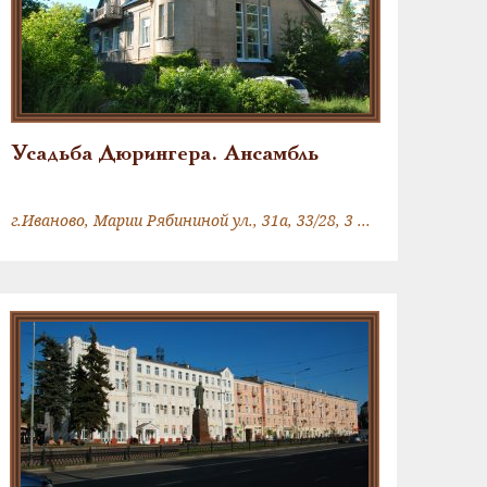
Усадьба Дюрингера. Ансамбль
г.Иваново, Марии Рябининой ул., 31а, 33/28, 3 Интернационала ул., 35/31