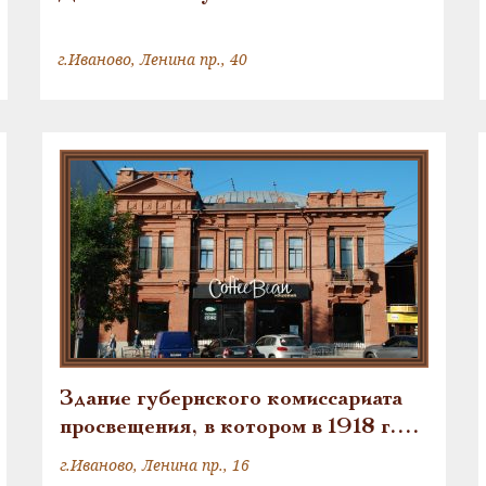
г.Иваново, Ленина пр., 40
Здание губернского комиссариата
просвещения, в котором в 1918 г.
работал писатель-революционер
г.Иваново, Ленина пр., 16
Фурманов Дмитрий Андреевич