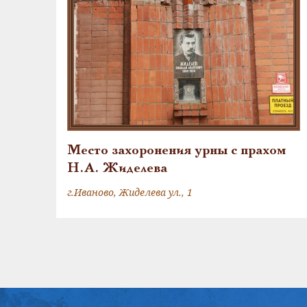
Место захоронения урны с прахом
Н.А. Жиделева
г.Иваново, Жиделева ул., 1