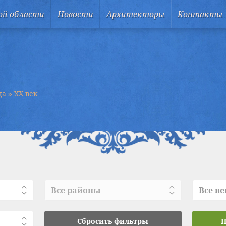
ой области
Новости
Архитекторы
Контакты
ца
»
XX век
Все районы
Все ве
Сбросить фильтры
П