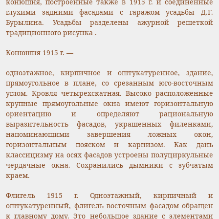
конюшня, построенные также в 1915 г. и соединенные
глухими задними фасадами с гаражом усадьбы Д.Г.
Бурылина. Усадьбы разделены ажурной решеткой
традиционного рисунка .
Конюшня 1915 г. —
одноэтажное, кирпичное и оштукатуренное, здание,
прямоугольное в плане, со срезанным юго-восточным
углом. Кровля четырехскатная. Высоко расположенные
крупные прямоугольные окна имеют горизонтальную
ориентацию и определяют рациональную
выразительность фасадов, украшенных филенками,
напоминающими завершения ложных окон,
горизонтальным пояском и карнизом. Как дань
классицизму на осях фасадов устроены полуциркульные
чердачные окна. Сохранились дымники с зубчатым
краем.
Флигель 1915 г. Одноэтажный, кирпичный и
оштукатуренный, флигель восточным фасадом обращен
к главному дому. Это небольшое здание с элементами