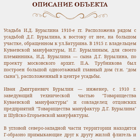
ОПИСАНИЕ ОБЪЕКТА
Усадьба И.Д. Бурылина 1910-е гг. Расположена рядом с
усадьбой Д.Г. Бурылина, к востоку от нее, на большом
участке, обращенном к ул.Батурина. В 1915 г. владельцем
Куваевской мануфактуры, Н.Г. Бурылиным, для своего
племянника, И.Д. Бурылина — сына Д.Г. Бурылина, по
проекту московского архит. П.А. Трубникова был
построен большой одноэтажный главный дом (т.н. “дом
сына”), расположенный в центре усадьбы.
Иван Дмитриевич Бурылин — инженер, с 1910 г.
заведующий технической частью “Товарищества
Куваевской мануфактуры” и совладелец отцовских
предприятий “Товарищества мануфактур Д.Г. Бурылина”
и Шуйско-Егорьевской мануфактуры.
В угловой северо-западной части территории находятся
Г-образно примыкающие друг к другу жилой флигель и