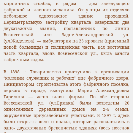
кирпичных столбах, и рядом — дом заведующего
фабрикой и главного механика. От улицы их отделяло
небольшое одноэтажное здание проходной.
Периметральную застройку квартала завершали два
двухэтажных здания, поставленных по линии
Вознесенской или Задне-Александровской ул.
(ул.Жиделева), — амбулатория на 23 кровати (приемный
покой больницы) и полицейская часть. Вся восточная
часть квартала, вдоль Вознесенской ул., была занята
фабричным садом.
В 1898 г. Товарищество приступило к организации
“колонии служащих и рабочих” вне фабричного двора.
Инициатором строительства этого фабричного поселка,
первого в городе, выступила Мария Александровна
Гарелина — жена главы фирмы. По обе стороны
Всехсвятской ул. (ул.Ермака) были возведены 20
одноэтажных деревянных домов на 2-4 семьи,
окруженные приусадебными участками. В 1897 г. здесь
были открыты ясли и школа, которые располагались в
одно- двухэтажных бревенчатых зданиях (весь поселок