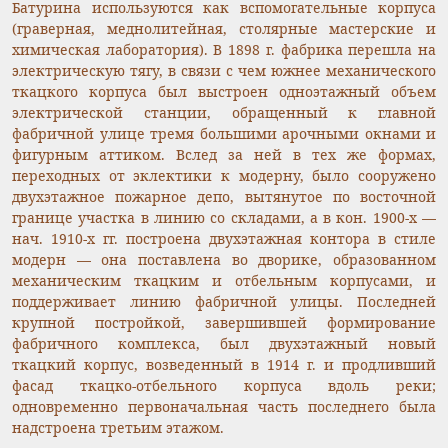
Батурина используются как вспомогательные корпуса
(граверная, меднолитейная, столярные мастерские и
химическая лаборатория). В 1898 г. фабрика перешла на
электрическую тягу, в связи с чем южнее механического
ткацкого корпуса был выстроен одноэтажный объем
электрической станции, обращенный к главной
фабричной улице тремя большими арочными окнами и
фигурным аттиком. Вслед за ней в тех же формах,
переходных от эклектики к модерну, было сооружено
двухэтажное пожарное депо, вытянутое по восточной
границе участка в линию со складами, а в кон. 1900-х —
нач. 1910-х гг. построена двухэтажная контора в стиле
модерн — она поставлена во дворике, образованном
механическим ткацким и отбельным корпусами, и
поддерживает линию фабричной улицы. Последней
крупной постройкой, завершившей формирование
фабричного комплекса, был двухэтажный новый
ткацкий корпус, возведенный в 1914 г. и продливший
фасад ткацко-отбельного корпуса вдоль реки;
одновременно первоначальная часть последнего была
надстроена третьим этажом.