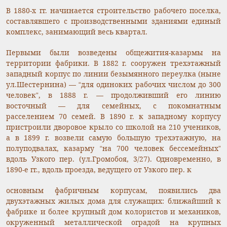
В 1880-х гг. начинается строительство рабочего поселка,
составлявшего с производственными зданиями единый
комплекс, занимающий весь квартал.
Первыми были возведены общежития-казармы на
территории фабрики. В 1882 г. сооружен трехэтажный
западный корпус по линии безымянного переулка (ныне
ул.Шестернина) — “для одиноких рабочих числом до 300
человек”, в 1888 г. — продолживший его линию
восточный — для семейных, с покомнатным
расселением 70 семей. В 1890 г. к западному корпусу
пристроили дворовое крыло со школой на 210 учеников,
а в 1899 г. возвели самую большую трехэтажную, на
полуподвалах, казарму “на 700 человек бессемейных”
вдоль Узкого пер. (ул.Громобоя, 3/27). Одновременно, в
1890-е гг., вдоль проезда, ведущего от Узкого пер. к
основным фабричным корпусам, появились два
двухэтажных жилых дома для служащих: ближайший к
фабрике и более крупный дом колористов и механиков,
окруженный металлической оградой на крупных