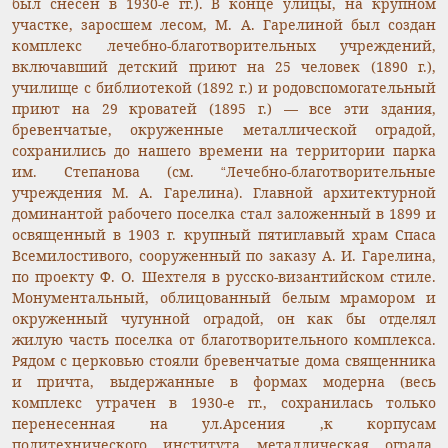
был снесен в 1930-е гг.). В конце улицы, на крупном
участке, заросшем лесом, М. А. Гарелиной был создан
комплекс лечебно-благотворительных учреждений,
включавший детский приют на 25 человек (1890 г.),
училище с библиотекой (1892 г.) и родовспомогательный
приют на 29 кроватей (1895 г.) — все эти здания,
бревенчатые, окруженные металлической оградой,
сохранились до нашего времени на территории парка
им. Степанова (см. “Лечебно-благотворительные
учреждения М. А. Гарелина). Главной архитектурной
доминантой рабочего поселка стал заложенный в 1899 и
освященный в 1903 г. крупный пятиглавый храм Спаса
Всемилостивого, сооруженный по заказу А. И. Гарелина,
по проекту Ф. О. Шехтеля в русско-византийском стиле.
Монументальный, облицованный белым мрамором и
окруженный чугунной оградой, он как бы отделял
жилую часть поселка от благотворительного комплекса.
Рядом с церковью стояли бревенчатые дома священника
и причта, выдержанные в формах модерна (весь
комплекс утрачен в 1930-е гг., сохранилась только
перенесенная на ул.Арсения ,к корпусам
политехнического института металлическая ограда,