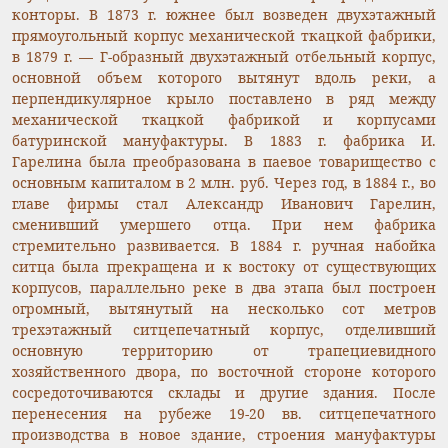
конторы. В 1873 г. южнее был возведен двухэтажный
прямоугольный корпус механической ткацкой фабрики,
в 1879 г. — Г-образный двухэтажный отбельный корпус,
основной объем которого вытянут вдоль реки, а
перпендикулярное крыло поставлено в ряд между
механической ткацкой фабрикой и корпусами
батуринской мануфактуры. В 1883 г. фабрика И.
Гарелина была преобразована в паевое товарищество с
основным капиталом в 2 млн. руб. Через год, в 1884 г., во
главе фирмы стал Александр Иванович Гарелин,
сменивший умершего отца. При нем фабрика
стремительно развивается. В 1884 г. ручная набойка
ситца была прекращена и к востоку от существующих
корпусов, параллельно реке в два этапа был построен
огромный, вытянутый на несколько сот метров
трехэтажный ситцепечатный корпус, отделивший
основную территорию от трапециевидного
хозяйственного двора, по восточной стороне которого
сосредоточиваются склады и другие здания. После
перенесения на рубеже 19-20 вв. ситцепечатного
производства в новое здание, строения мануфактуры