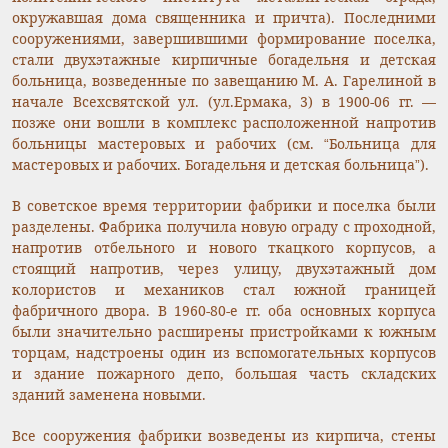
окружавшая дома священника и причта). Последними
сооружениями, завершившими формирование поселка,
стали двухэтажные кирпичные богадельня и детская
больница, возведенные по завещанию М. А. Гарелиной в
начале Всехсвятской ул. (ул.Ермака, 3) в 1900-06 гг. —
позже они вошли в комплекс расположенной напротив
больницы мастеровых и рабочих (см. “Больница для
мастеровых и рабочих. Богадельня и детская больница”).
В советское время территории фабрики и поселка были
разделены. Фабрика получила новую ограду с проходной,
напротив отбельного и нового ткацкого корпусов, а
стоящий напротив, через улицу, двухэтажный дом
колористов и механиков стал южной границей
фабричного двора. В 1960-80-е гг. оба основных корпуса
были значительно расширены пристройками к южным
торцам, надстроены один из вспомогательных корпусов
и здание пожарного депо, большая часть складских
зданий заменена новыми.
Все сооружения фабрики возведены из кирпича, стены