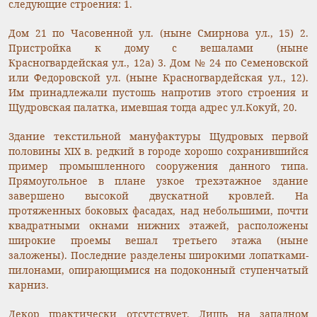
следующие строения: 1.
Дом 21 по Часовенной ул. (ныне Смирнова ул., 15) 2.
Пристройка к дому с вешалами (ныне
Красногвардейская ул., 12а) 3. Дом № 24 по Семеновской
или Федоровской ул. (ныне Красногвардейская ул., 12).
Им принадлежали пустошь напротив этого строения и
Щудровская палатка, имевшая тогда адрес ул.Кокуй, 20.
Здание текстильной мануфактуры Щудровых первой
половины XIX в. редкий в городе хорошо сохранившийся
пример промышленного сооружения данного типа.
Прямоугольное в плане узкое трехэтажное здание
завершено высокой двускатной кровлей. На
протяженных боковых фасадах, над небольшими, почти
квадратными окнами нижних этажей, расположены
широкие проемы вешал третьего этажа (ныне
заложены). Последние разделены широкими лопатками-
пилонами, опирающимися на подоконный ступенчатый
карниз.
Декор практически отсутствует. Лишь на западном