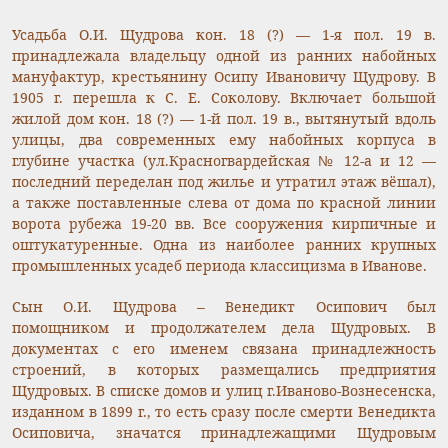
Усадьба О.И. Щудрова кон. 18 (?) — 1-я пол. 19 в.
принадлежала владельцу одной из ранних набойных
мануфактур, крестьянину Осипу Ивановичу Щудрову. В
1905 г. перешла к С. Е. Соколову. Включает большой
жилой дом кон. 18 (?) — 1-й пол. 19 в., вытянутый вдоль
улицы, два современных ему набойных корпуса в
глубине участка (ул.Красногвардейская № 12-а и 12 —
последний переделан под жилье и утратил этаж вёшал),
а также поставленные слева от дома по красной линии
ворота рубежа 19-20 вв. Все сооружения кирпичные и
оштукатуренные. Одна из наиболее ранних крупных
промышленных усадеб периода классицизма в Иванове.
Сын О.И. Щудрова – Венедикт Осипович был
помощником и продолжателем дела Щудровых. В
документах с его именем связана принадлежность
строений, в которых размещались предприятия
Щудровых. В списке домов и улиц г.Иваново-Вознесенска,
изданном в 1899 г., то есть сразу после смерти Венедикта
Осиповича, значатся принадлежащими Щудровым