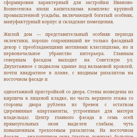
сформирован характерный для застройки Иваново-
Вознесенска эпохи капитализма комплекс крупной
промышленной усадьбы, включающей богатый особняк,
мануфактурный корпус и складские помещения.
Жилой дом — представительный особняк периода
эклектики, хорошо сохранивший не только фасадный
декор с преобладающими мотивами классицизма, но и
первоначальное убранство интерьера. Главным
северным фасадом выходит на Советскую ул.
Двухэтажное с подвалом здание под вальмовой кровлей,
почти квадратное в плане, с входным ризалитом на
восточном фасаде и
одноэтажной пристройкой со двора. Стены возведены из
кирпича в лицевой кладке, но часть верхнего этажа со
стороны двора рублена из бревен с остатком
(деревянные апартаменты, устроенные для матери
владельца). Центр главного фасада в семь осей
прямоугольных окон выделен слабым, чуть
повышенным трехосевым ризалитом. На восточном
фасаде — аналогичные окна (частью ложные); большое