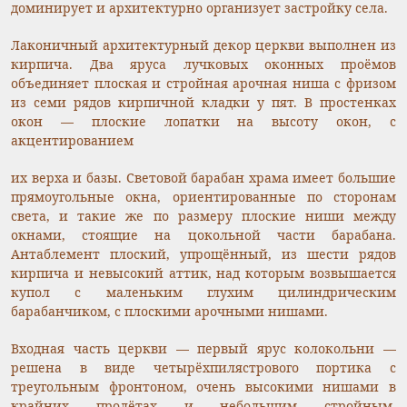
доминирует и архитектурно организует застройку села.
Лаконичный архитектурный декор церкви выполнен из
кирпича. Два яруса лучковых оконных проёмов
объединяет плоская и стройная арочная ниша с фризом
из семи рядов кирпичной кладки у пят. В простенках
окон — плоские лопатки на высоту окон, с
акцентированием
их верха и базы. Световой барабан храма имеет большие
прямоугольные окна, ориентированные по сторонам
света, и такие же по размеру плоские ниши между
окнами, стоящие на цокольной части барабана.
Антаблемент плоский, упрощённый, из шести рядов
кирпича и невысокий аттик, над которым возвышается
купол с маленьким глухим цилиндрическим
барабанчиком, с плоскими арочными нишами.
Входная часть церкви — первый ярус колокольни —
решена в виде четырёхпилястрового портика с
треугольным фронтоном, очень высокими нишами в
крайних пролётах и небольшим стройным,