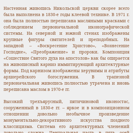
Настенная живопись Никольской церкви скорее всего
была выполнена в 1830-е годы клеевой технике. В 1971 г.
она была полностью переписана масляными красками с
соблюдением первоначальной иконографической
системы. На северной и южной стенах изображены
крупные фигуры святителей и преподобных. На
западной – «Воскресение Христово», «Вознесение
Господне», «Преображение» и пророки. Композиция
«Сошествие Святого духа на апостолов» как бы опирается
на живописный карниз иммитирующий архитектурные
формы. Под карнизом изображены херувимы и атрибуты
архиерейского богослужения. В трапезной
первоначальная живопись полностью утрачена и вновь
переписана маслом в 1970-е гг.
Высокий трехъярусный, пятичиновой иконостас,
сооруженный в 1830-е гг. – яркое и в композиционном
отношении довольно необычное произведение
монументально-декоративного искусства позднего
классицизма. Система его архитектурных членений
довольно сложна. Центральная часть в пять осей