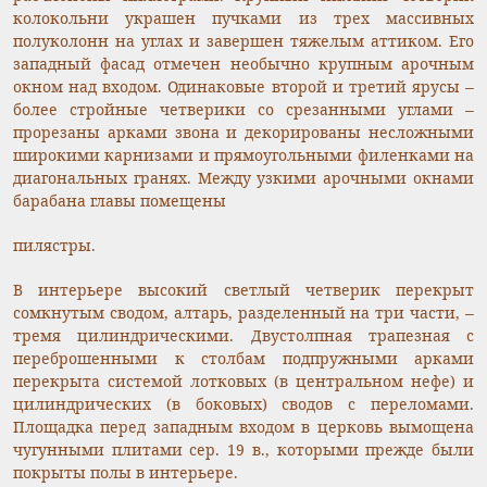
колокольни украшен пучками из трех массивных
полуколонн на углах и завершен тяжелым аттиком. Его
западный фасад отмечен необычно крупным арочным
окном над входом. Одинаковые второй и третий ярусы –
более стройные четверики со срезанными углами –
прорезаны арками звона и декорированы несложными
широкими карнизами и прямоугольными филенками на
диагональных гранях. Между узкими арочными окнами
барабана главы помещены
пилястры.
В интерьере высокий светлый четверик перекрыт
сомкнутым сводом, алтарь, разделенный на три части, –
тремя цилиндрическими. Двустолпная трапезная с
переброшенными к столбам подпружными арками
перекрыта системой лотковых (в центральном нефе) и
цилиндрических (в боковых) сводов с переломами.
Площадка перед западным входом в церковь вымощена
чугунными плитами сер. 19 в., которыми прежде были
покрыты полы в интерьере.