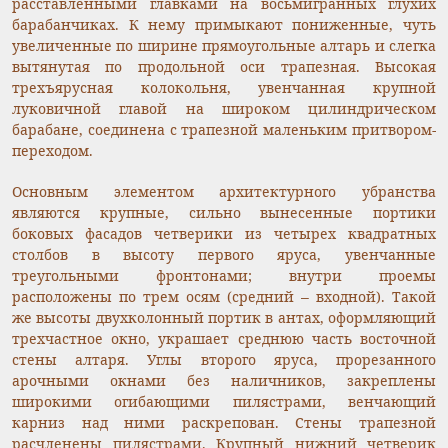
расставленными главками на восьмигранных глухих
барабанчиках. К нему примыкают пониженные, чуть
увеличенные по ширине прямоугольные алтарь и слегка
вытянутая по продольной оси трапезная. Высокая
трехъярусная колокольня, увенчанная крупной
луковичной главой на широком цилиндрическом
барабане, соединена с трапезной маленьким притвором-
переходом.
Основным элементом архитектурного убранства
являются крупные, сильно вынесенные портики
боковых фасадов четверики из четырех квадратных
столбов в высоту первого яруса, увенчанные
треугольными фронтонами; внутри проемы
расположены по трем осям (средний – входной). Такой
же высоты двухколонный портик в антах, оформляющий
трехчастное окно, украшает среднюю часть восточной
стены алтаря. Углы второго яруса, прорезанного
арочными окнами без наличников, закреплены
широкими огибающими пилястрами, венчающий
карниз над ними раскрепован. Стены трапезной
расчленены пилястрами. Крупный нижний четверик