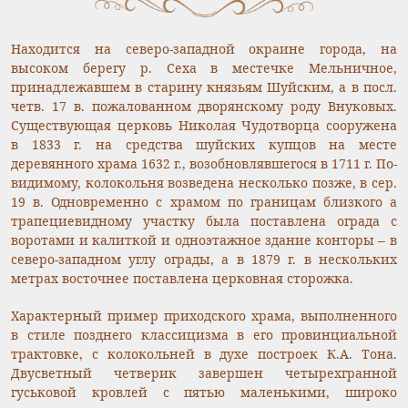
Находится на северо-западной окраине города, на
высоком берегу р. Сеха в местечке Мельничное,
принадлежавшем в старину князьям Шуйским, а в посл.
четв. 17 в. пожалованном дворянскому роду Внуковых.
Существующая церковь Николая Чудотворца сооружена
в 1833 г. на средства шуйских купцов на месте
деревянного храма 1632 г., возобновлявшегося в 1711 г. По-
видимому, колокольня возведена несколько позже, в сер.
19 в. Одновременно с храмом по границам близкого а
трапециевидному участку была поставлена ограда с
воротами и калиткой и одноэтажное здание конторы – в
северо-западном углу ограды, а в 1879 г. в нескольких
метрах восточнее поставлена церковная сторожка.
Характерный пример приходского храма, выполненного
в стиле позднего классицизма в его провинциальной
трактовке, с колокольней в духе построек К.А. Тона.
Двусветный четверик завершен четырехгранной
гуськовой кровлей с пятью маленькими, широко