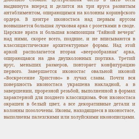
выдвинута вперед и делится на три яруса развитым
антаблиментом, опирающимся на колонны коринфского
ордера. В центре иконостаса над первым ярусом
возвышается большая лучковая арка с розетками в своде.
Царские врата и большая композиция “Тайной вечери”
над ними, скорее всего, поздние, и не вписываются в
классицистические архитектурные формы. Над этой
аркой располагается вторая «веерообразная” арка,
опирающаяся на два двухколонных портика. Третий
ярус, меньших размеров, повторяет конфигурацию
первого. Завершается иконостас овальной иконой
«Воскресение Христово» в лучах славы. Почти вся
поверхность иконостаса украшена накладной, а в
завершении, прорезной резьбой, выполненной в формах
характерной для позднего классицизма. Фон иконостаса
окрашен в белый цвет, а все декоративные детали и
колонны позолочены. Иконы, находящиеся в иконостасе,
выполнены палехскими или холуйскими иконописцами.