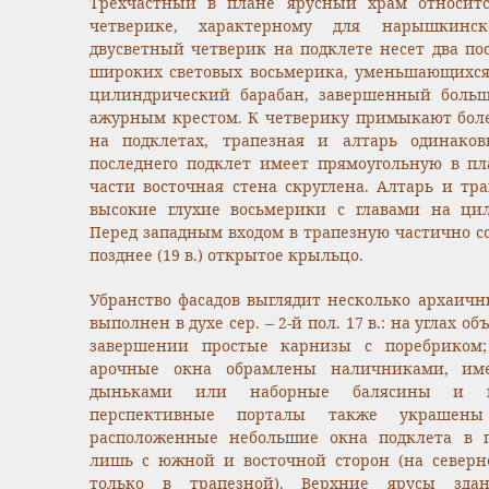
Трехчастный в плане ярусный храм относит
четверике, характерному для нарышкинск
двусветный четверик на подклете несет два по
широких световых восьмерика, уменьшающихся
цилиндрический барабан, завершенный больш
ажурным крестом. К четверику примыкают боле
на подклетах, трапезная и алтарь одинако
последнего подклет имеет прямоугольную в пл
части восточная стена скруглена. Алтарь и тр
высокие глухие восьмерики с главами на цил
Перед западным входом в трапезную частично с
позднее (19 в.) открытое крыльцо.
Убранство фасадов выглядит несколько архаичн
выполнен в духе сер. – 2-й пол. 17 в.: на углах 
завершении простые карнизы с поребриком;
арочные окна обрамлены наличниками, им
дыньками или наборные балясины и к
перспективные порталы также украшены
расположенные небольшие окна подклета в 
лишь с южной и восточной сторон (на северн
только в трапезной). Верхние ярусы зд