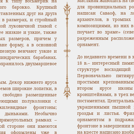
Масляная живопись на св
ся к типу восьмерик на
для провинциальных рос
ого барокко. Крупный
написан Саваоф, на л
ставленных друг на друга
архангелов, в тромпах
 в размерах, и стройный
композициями, из них в
ой луковичной главой с
поучает во храме» (сев
е низкие и узкие, также
разреженным расположе
вых размеров, причем у
орнамент.
ане форму, а в основной
апезную венчают узкие и
До недавнего времени в 
индрических барабанах.
18 в.– интересный памя
охранилось двухмаршевое
структуре восходящий
Первоначально пятияр
простыми крепованным
ым. Декор нижнего яруса
втором ярусе икон
объемов широкие лопатки, в
кронштейнами, в трех в
 свободно размещенные
постаментах. Центральн
еющими полуколонки с
украшенными пышной в
илевидные фронтоны;
гроздья и листья. Фр
 дыньками. Необычно
орнаментом в подража
прямоугольных рамках –
фронтоне в завершении в
ой стороне они имеются
на кресте написано изоб
ания оформлены уже в