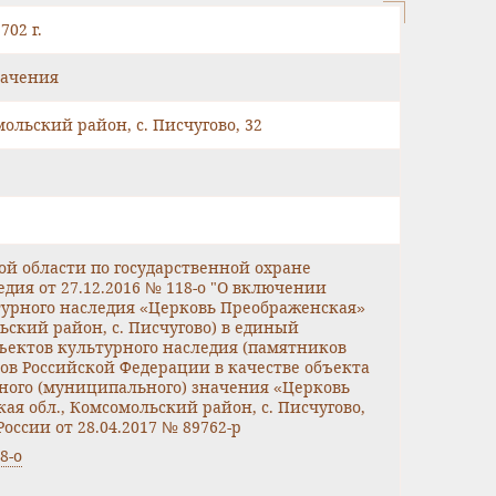
02 г.
начения
ольский район, с. Писчугово, 32
й области по государственной охране
дия от 27.12.2016 № 118-о "О включении
турного наследия «Церковь Преображенская»
ьский район, с. Писчугово) в единый
ъектов культурного наследия (памятников
ов Российской Федерации в качестве объекта
ного (муниципального) значения «Церковь
ая обл., Комсомольский район, с. Писчугово,
оссии от 28.04.2017 № 89762-р
8-о