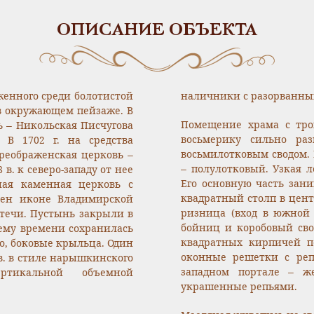
ОПИСАНИЕ ОБЪЕКТА
женного среди болотистой
наличники с разорванны
 в окружающем пейзаже. В
Помещение храма с тро
ь – Никольская Писчугова
восьмерику сильно ра
 В 1702 г. на средства
восьмилотковым сводом. 
реображенская церковь –
– полулотковый. Узкая л
в. к северо-западу от нее
Его основную часть зан
ная каменная церковь с
квадратный столп в цент
щен иконе Владимирской
ризница (вход в южной 
дтечи. Пустынь закрыли в
бойниц и коробовый сво
щему времени сохранилась
квадратных кирпичей п
о, боковые крыльца. Один
оконные решетки с реп
в. в стиле нарышкинского
западном портале – ж
ртикальной объемной
украшенные репьями.