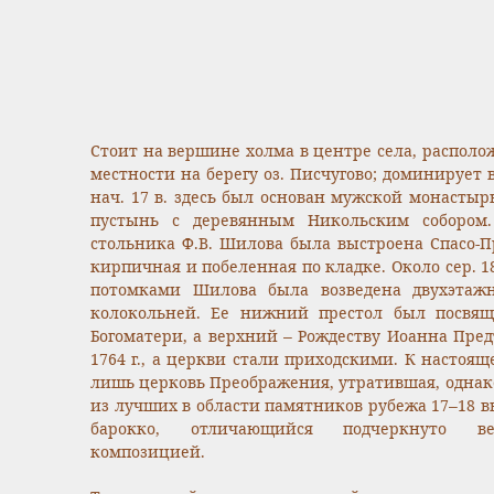
Стоит на вершине холма в центре села, располо
местности на берегу оз. Писчугово; доминирует
нач. 17 в. здесь был основан мужской монастыр
пустынь с деревянным Никольским собором.
стольника Ф.В. Шилова была выстроена Спасо-П
кирпичная и побеленная по кладке. Около сер. 18 
потомками Шилова была возведена двухэтаж
колокольней. Ее нижний престол был посвя
Богоматери, а верхний – Рождеству Иоанна Пре
1764 г., а церкви стали приходскими. К настоя
лишь церковь Преображения, утратившая, однак
из лучших в области памятников рубежа 17–18 в
барокко, отличающийся подчеркнуто ве
композицией.