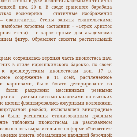
оде и стенах в духе позднего академизма типична
писей нач. 20 в. В своде граненого барабана
отках восьмерика – статичные изображения
 – евангелисты. Стены заняты евангельскими
 наиболее хорошем состоянии – «Отрок Христос
ерная стена) – с характерным для академизма
нием фигур. Обрамляет сюжеты растительный
храме сохранялась верхняя часть иконостаса нач.
тник в стиле нарышкинского барокко, по своей
 к древнерусским иконостасам кон. 17 в.
усное сооружение в 11 осей, расчлененное
и карнизами, было богато декорировано: во
ы были разделены массивными резными
ерхних – узкими витыми колонками на высоких
ые иконы фланкировались ажурными колонками,
иртуозной резьбой, включавшей виноградные
изы были расписаны стилизованным травным
ние тябловым иконостасам. На разорванном
озвышалось выразительное по форме «Распятие»:
ражение Христа, обрамленное нарядной барочной