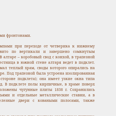
ми фронтонами.
мпами при переходе от четверика к нижнему
звито по вертикали и завершено сомкнутым
В алтаре – коробовый свод с конхой, в трапезной
естница в южной стене алтаря ведет в подклет.
имал теплый храм, своды которого опирались на
ре. Под трапезной была устроена изолированная
стороне подклета); она имеет узкие окна типа
д. В подклете полы кирпичные, в храме поверх
оложены чугунные плиты 1838 г. Сохранились
ьями и отдельные металлические ставни, а в
елезные двери с коваными полосами, также