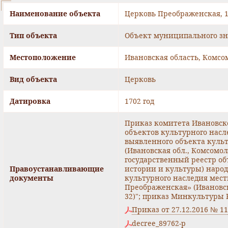
Наименование объекта
Церковь Преображенская, 17
Тип объекта
Объект муниципального з
Местоположение
Ивановская область, Комсом
Вид объекта
Церковь
Датировка
1702 год
Приказ комитета Ивановско
объектов культурного насле
выявленного объекта куль
(Ивановская обл., Комсомол
государственный реестр об
Правоустанавливающие
истории и культуры) народ
документы
культурного наследия мест
Преображенская» (Ивановск
32)"; приказ Минкультуры Р
Приказ от 27.12.2016 № 11
decree_89762-р