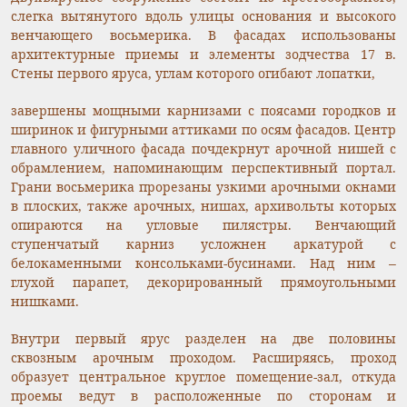
слегка вытянутого вдоль улицы основания и высокого
венчающего восьмерика. В фасадах использованы
архитектурные приемы и элементы зодчества 17 в.
Стены первого яруса, углам которого огибают лопатки,
завершены мощными карнизами с поясами городков и
ширинок и фигурными аттиками по осям фасадов. Центр
главного уличного фасада почдекрнут арочной нишей с
обрамлением, напоминающим перспективный портал.
Грани восьмерика прорезаны узкими арочными окнами
в плоских, также арочных, нишах, архивольты которых
опираются на угловые пилястры. Венчающий
ступенчатый карниз усложнен аркатурой с
белокаменными консольками-бусинами. Над ним –
глухой парапет, декорированный прямоугольными
нишками.
Внутри первый ярус разделен на две половины
сквозным арочным проходом. Расширяясь, проход
образует центральное круглое помещение-зал, откуда
проемы ведут в расположенные по сторонам и