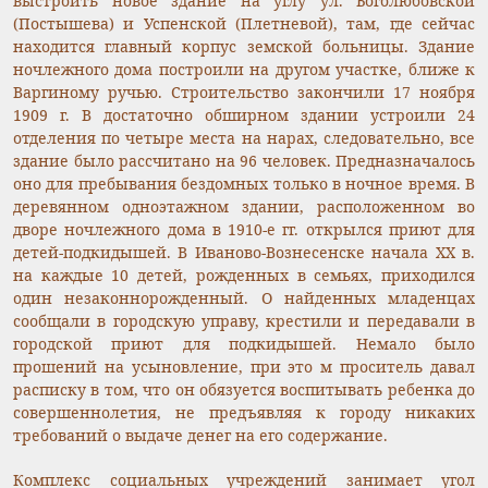
выстроить новое здание на углу ул. Боголюбовской
(Постышева) и Успенской (Плетневой), там, где сейчас
находится главный корпус земской больницы. Здание
ночлежного дома построили на другом участке, ближе к
Варгиному ручью. Строительство закончили 17 ноября
1909 г. В достаточно обширном здании устроили 24
отделения по четыре места на нарах, следовательно, все
здание было рассчитано на 96 человек. Предназначалось
оно для пребывания бездомных только в ночное время. В
деревянном одноэтажном здании, расположенном во
дворе ночлежного дома в 1910-е гг. открылся приют для
детей-подкидышей. В Иваново-Вознесенске начала XX в.
на каждые 10 детей, рожденных в семьях, приходился
один незаконнорожденный. О найденных младенцах
сообщали в городскую управу, крестили и передавали в
городской приют для подкидышей. Немало было
прошений на усыновление, при это м проситель давал
расписку в том, что он обязуется воспитывать ребенка до
совершеннолетия, не предъявляя к городу никаких
требований о выдаче денег на его содержание.
Комплекс социальных учреждений занимает угол