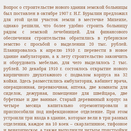
Вопрос о строительстве нового здания земской больницы
был поставлен в октябре 1907 г. Н.Г. Бурылин предложил
для этой цели участок земли в местечке Михеихе,
однако решили, что более удобно строить больницу
рядом с земской лечебницей. Для финансового
обеспечения строительства обратились в губернское
земство с просьбой о выделении 20 тыс. рублей.
Планировалось к апрелю 1910 г. перевести в новое
здание амбулаторию, а к лету строительство закончить
и оборудовать мебелью, для чего выделялось 2 тыс.
рублей. 30 декабря 1910 г. состоялось открытие нового
кирпичного двухэтажного с подвалом корпуса на 32
койки. Здесь разместились амбулатория, кабинет врача,
операционная, перевязочная, аптека, две комнаты для
сиделок, дежурная, помещение для швейцара, две
буфетные и две ванные. Старый деревянный корпус за
четыре месяца капитально отремонтировали и
приспособили под инфекционное отделение. При этом
устроили три входа в здание, которые вели в три разных
отделения, каждое на 10 коек – скарлатинное, тифозное
и венерическое, а также выполнили четыре пристройки