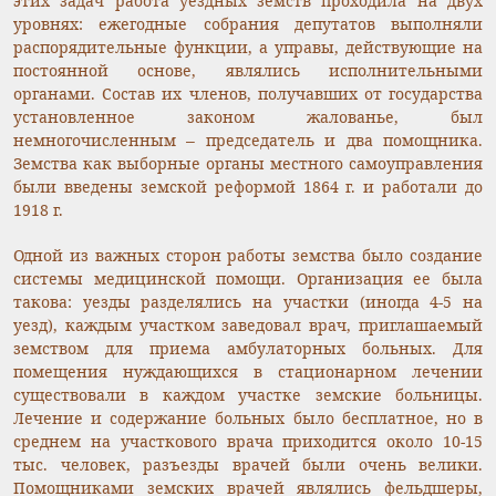
этих задач работа уездных земств проходила на двух
уровнях: ежегодные собрания депутатов выполняли
распорядительные функции, а управы, действующие на
постоянной основе, являлись исполнительными
органами. Состав их членов, получавших от государства
установленное законом жалованье, был
немногочисленным – председатель и два помощника.
Земства как выборные органы местного самоуправления
были введены земской реформой 1864 г. и работали до
1918 г.
Одной из важных сторон работы земства было создание
системы медицинской помощи. Организация ее была
такова: уезды разделялись на участки (иногда 4-5 на
уезд), каждым участком заведовал врач, приглашаемый
земством для приема амбулаторных больных. Для
помещения нуждающихся в стационарном лечении
существовали в каждом участке земские больницы.
Лечение и содержание больных было бесплатное, но в
среднем на участкового врача приходится около 10-15
тыс. человек, разъезды врачей были очень велики.
Помощниками земских врачей являлись фельдшеры,