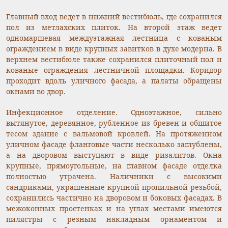
Главный вход ведет в нижний вестибюль, где сохранился
пол из метлахских плиток. На второй этаж ведет
одномаршевая междуэтажная лестница с кованым
ограждением в виде крупных завитков в духе модерна. В
верхнем вестибюле также сохранился плиточный пол и
кованые ограждения лестничной площадки. Коридор
проходит вдоль уличного фасада, а палаты обращены
окнами во двор.
Инфекционное отделение. Одноэтажное, сильно
вытянутое, деревянное, рубленное из бревен и обшитое
тесом здание с вальмовой кровлей. На протяженном
уличном фасаде фланговые части несколько заглублены,
а на дворовом выступают в виде ризалитов. Окна
крупные, прямоугольные, на главном фасаде отделка
полностью утрачена. Наличники с высокими
сандриками, украшенные крупной пропильной резьбой,
сохранились частично на дворовом и боковых фасадах. В
межоконных простенках и на углах местами имеются
пилястры с резным накладным орнаментом и