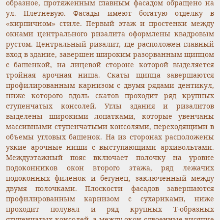
образное, протяженным главным фасадом обращено на
ул. Плетневую. Фасады имеют богатую отделку в
«кирпичном» стиле. Первый этаж и простенки между
окнами центрального ризалита оформлены квадровым
рустом. Центральный ризалит, где расположен главный
вход в здание, завершен широким разорванным щипцом
с башенкой, на лицевой стороне которой выделяется
тройная арочная ниша. Скаты щипца завершаются
профилированным карнизом с двумя рядами дентикул,
ниже которого вдоль скатов проходит ряд крупных
ступенчатых консолей. Углы здания и ризалитов
выделены широкими лопатками, которые увенчаны
массивными ступенчатыми консолями, переходящими в
объемы угловых башенок. На из сторонах расположены
узкие арочные ниши с выступающими архивольтами.
Междуэтажный пояс включает полочку на уровне
подоконников окон второго этажа, ряд лежачих
подоконных филенок и бегунец, заключенный между
двумя полочками. Плоскости фасадов завершаются
профилированным карнизом с сухариками, ниже
проходит полувал и ряд крупных Т-образных
ступенчатых консолей, а между окон сдвоенные висячие