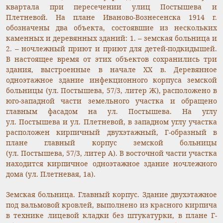
квартала при пересечении улиц Постышева и
Плетневой. На плане Иваново-Вознесенска 1914 г.
обозначены два объекта, состоявшие из нескольких
каменных и деревянных зданий: 1. – земская больница и
2. – ночлежный приют и приют для детей-подкидышей.
В настоящее время от этих объектов сохранились три
здания, выстроенные в начале XX в. Деревянное
одноэтажное здание инфекционного корпуса земской
больницы (ул. Постышева, 57/3, литер Ж), расположено в
юго-западной части земельного участка и обращено
главным фасадом на ул. Постышева. На углу
ул. Постышева и ул. Плетневой, в западном углу участка
расположен кирпичный двухэтажный, Г-образный в
плане главный корпус земской больницы
(ул. Постышева, 57/3, литер А). В восточной части участка
находится кирпичное одноэтажное здание ночлежного
дома (ул. Плетневая, 1а).
Земская больница. Главный корпус. Здание двухэтажное
под вальмовой кровлей, выполнено из красного кирпича
в технике лицевой кладки без штукатурки, в плане Г-