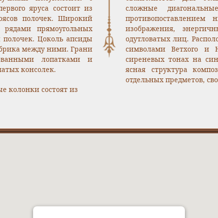
ервого яруса состоит из
сложные диагональны
оясов полочек. Широкий
противопоставлением 
я рядами прямоугольных
изображения, энергич
 полочек. Цоколь апсиды
одутловатых лиц. Распо
ебрика между ними. Грани
символами Ветхого и 
ованными лопатками и
сиреневых тонах на си
атых консолек.
ясная структура компо
отдельных предметов, св
е колонки состоят из