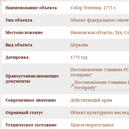
Наименование объекта
Собор Успения, 1775 г.
Тип объекта
Объект федерального знач
Местоположение
Ивановская область, Лух, С
Вид объекта
Церковь
Датировка
1775 год
Постановление Совмина РСФС
госохрану''
Правоустанавливающие
документы
Постановление Совмина РС
госохрану''
Современное значение
Действующий храм
Охранный статус
Объект культурного насле
Техническое состояние
Удовлетворительное