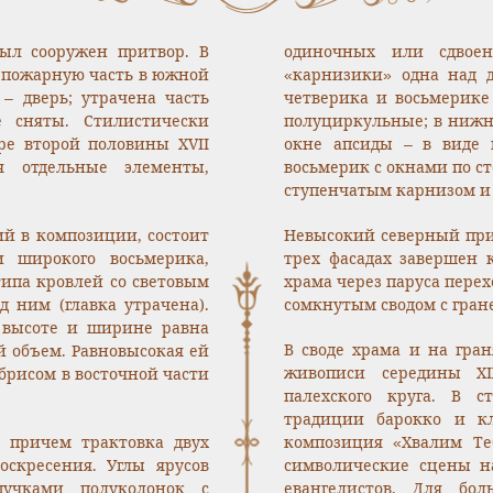
был сооружен притвор. В
одиночных или сдвоен
д пожарную часть в южной
«карнизики» одна над д
 – дверь; утрачена часть
четверика и восьмерике
 сняты. Стилистически
полуциркульные; в нижне
ре второй половины XVII
окне апсиды – в виде 
я отдельные элементы,
восьмерик с окнами по с
ступенчатым карнизом и
й в композиции, состоит
Невысокий северный при
и широкого восьмерика,
трех фасадах завершен
ипа кровлей со световым
храма через паруса пере
 ним (главка утрачена).
сомкнутым сводом с гран
 высоте и ширине равна
В своде храма и на гра
й объем. Равновысокая ей
живописи середины XI
брисом в восточной части
палехского круга. В с
традиции барокко и кл
, причем трактовка двух
композиция «Хвалим Теб
скресения. Углы ярусов
символические сцены н
учками полуколонок с
евангелистов. Для бо