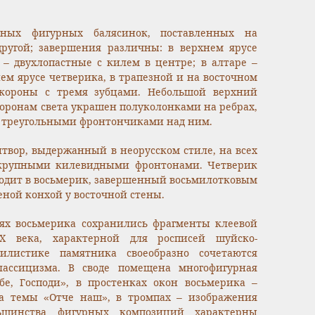
ных фигурных балясинок, поставленных на
ругой; завершения различны: в верхнем ярусе
 – двухлопастные с килем в центре; в алтаре –
м ярусе четверика, в трапезной и на восточном
короны с тремя зубцами. Небольшой верхний
торонам света украшен полуколонками на ребрах,
 треугольными фронтончиками над ним.
твор, выдержанный в неорусском стиле, на всех
 крупными килевидными фронтонами. Четверик
ходит в восьмерик, завершенный восьмилотковым
еной конхой у восточной стены.
нях восьмерика сохранились фрагменты клеевой
X века, характерной для росписей шуйско-
тилистике памятника своеобразно сочетаются
ассицизма. В своде помещена многофигурная
е, Господи», в простенках окон восьмерика –
а темы «Отче наш», в тромпах – изображения
льшинства фигурных композиций характерны