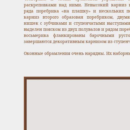
раскреповками над ними. Невысокий карниз п
ряда поребрика «на плашку» и нескольких п
карниз второго образован поребриком, двум
нишек с зубчиками и ступенчатыми выступами
выделен пояском из двух полувалов и рядом пор
восьмерика фланкированы барочными руст
завершаются декоративным карнизом из ступенч
Оконные обрамления очень нарядны. Их наборны