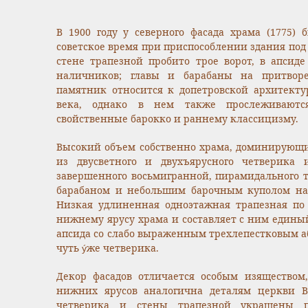
В 1900 году у северного фасада храма (1775) 
советское время при приспособлении здания по
стене трапезной пробито трое ворот, в апсиде
наличников; главы и барабаны на притворе
памятник относится к допетровской архитекту
века, однако в нем также прослеживаютс
свойственные барокко и раннему классицизму.
Высокий объем собственно храма, доминирующи
из двусветного и двухъярусного четверика 
завершенного восьмигранной, пирамидального т
барабаном и небольшим барочным куполом над
Низкая удлиненная одноэтажная трапезная по
нижнему ярусу храма и составляет с ним едины
апсида со слабо выраженным трехлепестковым а
чуть ýже четверика.
Декор фасадов отличается особым изяществом
нижних ярусов аналогична деталям церкви Во
четверика и стены трапезной украшены п