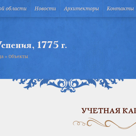
ой области
Новости
Архитекторы
Контакты
спения, 1775 г.
ца
»
Объекты
УЧЕТНАЯ КА