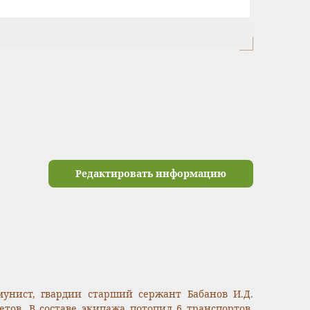
Редактировать информацию
мунист, гвардии старший сержант Бабанов И.Д.
тов. В составе экипажа потопил 6 транспортов,