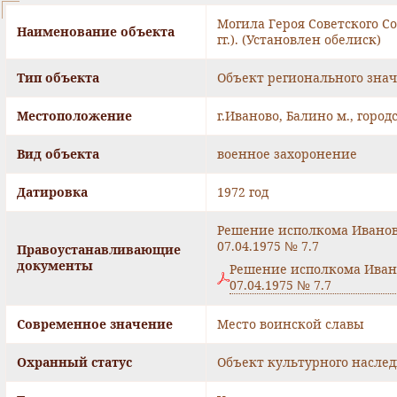
Могила Героя Советского С
Наименование объекта
гг.). (Установлен обелиск)
Тип объекта
Объект регионального зна
Местоположение
г.Иваново, Балино м., город
Вид объекта
военное захоронение
Датировка
1972 год
Решение исполкома Ивановс
07.04.1975 № 7.7
Правоустанавливающие
документы
Решение исполкома Ивано
07.04.1975 № 7.7
Современное значение
Место воинской славы
Охранный статус
Объект культурного наслед