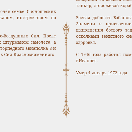
танкер, сторожевой кора
абочей семье. С юношеских
качом, инструктором по
Боевая доблесть Бабано
Знамени и присвоение
выполнения боевого за
но-Воздушных Сил. После
осколками зенитного сн
х штурманом самолета, а
здоровья.
торпедного авиаполка 8-й
х Сил Краснознаменного
С 1946 года работал п
г.Иванове.
Умер 4 января 1972 года.