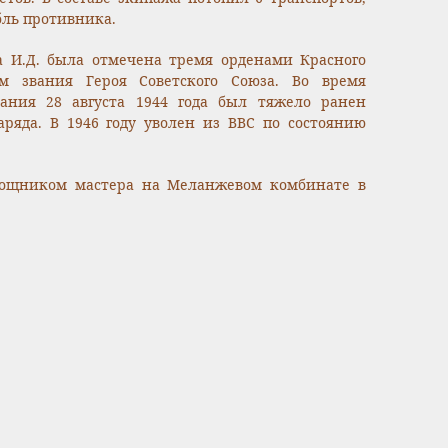
бль противника.
ва И.Д. была отмечена тремя орденами Красного
м звания Героя Советского Союза. Во время
дания 28 августа 1944 года был тяжело ранен
аряда. В 1946 году уволен из ВВС по состоянию
омощником мастера на Меланжевом комбинате в