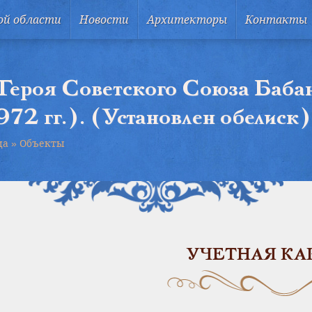
ой области
Новости
Архитекторы
Контакты
Героя Советского Союза Баба
972 гг.). (Установлен обелиск)
ца
»
Объекты
УЧЕТНАЯ КА