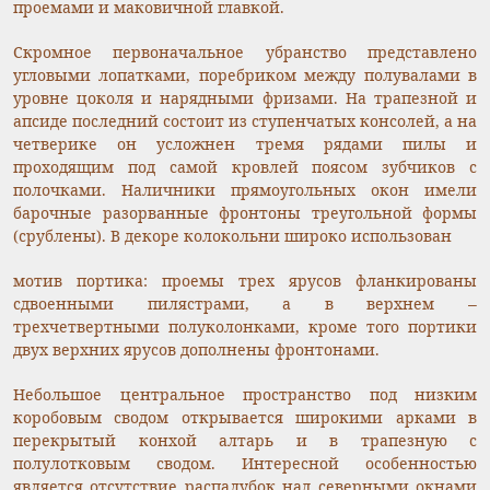
проемами и маковичной главкой.
Скромное первоначальное убранство представлено
угловыми лопатками, поребриком между полувалами в
уровне цоколя и нарядными фризами. На трапезной и
апсиде последний состоит из ступенчатых консолей, а на
четверике он усложнен тремя рядами пилы и
проходящим под самой кровлей поясом зубчиков с
полочками. Наличники прямоугольных окон имели
барочные разорванные фронтоны треугольной формы
(срублены). В декоре колокольни широко использован
мотив портика: проемы трех ярусов фланкированы
сдвоенными пилястрами, а в верхнем –
трехчетвертными полуколонками, кроме того портики
двух верхних ярусов дополнены фронтонами.
Небольшое центральное пространство под низким
коробовым сводом открывается широкими арками в
перекрытый конхой алтарь и в трапезную с
полулотковым сводом. Интересной особенностью
является отсутствие распалубок над северными окнами