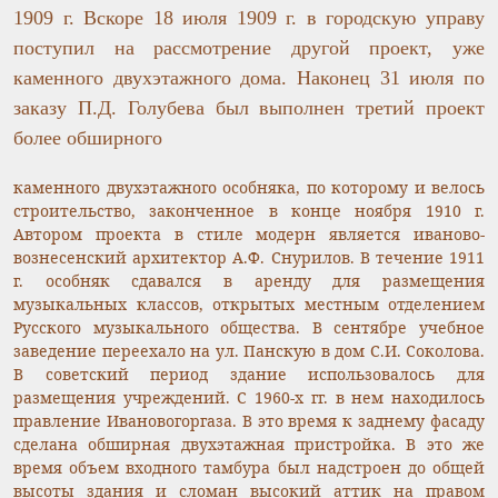
1909 г. Вскоре 18 июля 1909 г. в городскую управу
поступил на рассмотрение другой проект, уже
каменного двухэтажного дома. Наконец 31 июля по
заказу П.Д. Голубева был выполнен третий проект
более обширного
каменного двухэтажного особняка, по которому и велось
строительство, законченное в конце ноября 1910 г.
Автором проекта в стиле модерн является иваново-
вознесенский архитектор А.Ф. Снурилов. В течение 1911
г. особняк сдавался в аренду для размещения
музыкальных классов, открытых местным отделением
Русского музыкального общества. В сентябре учебное
заведение переехало на ул. Панскую в дом С.И. Соколова.
В советский период здание использовалось для
размещения учреждений. С 1960-х гг. в нем находилось
правление Ивановогоргаза. В это время к заднему фасаду
сделана обширная двухэтажная пристройка. В это же
время объем входного тамбура был надстроен до общей
высоты здания и сломан высокий аттик на правом