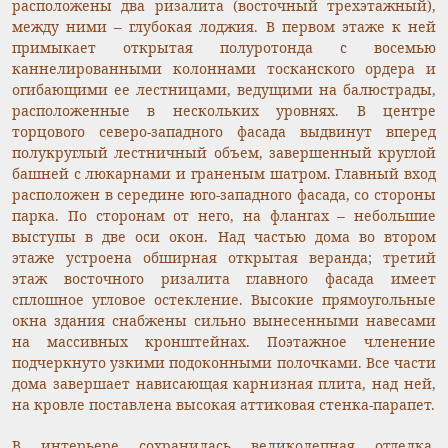
расположены два ризалита (восточный трехэтажный),
между ними – глубокая лоджия. В первом этаже к ней
примыкает открытая полуротонда с восемью
каннелированными колоннами тосканского ордера и
огибающими ее лестницами, ведущими на балюстрады,
расположенные в нескольких уровнях. В центре
торцового северо-западного фасада выдвинут вперед
полукруглый лестничный объем, завершенный круглой
башней с люкарнами и граненым шатром. Главный вход
расположен в середине юго-западного фасада, со стороны
парка. По сторонам от него, на флангах – небольшие
выступы в две оси окон. Над частью дома во втором
этаже устроена обширная открытая веранда; третий
этаж восточного ризалита главного фасада имеет
сплошное угловое остекление. Высокие прямоугольные
окна здания снабжены сильно вынесенными навесами
на массивных кронштейнах. Поэтажное членение
подчеркнуто узкими подоконными полочками. Все части
дома завершает нависающая карнизная плита, над ней,
на кровле поставлена высокая аттиковая стенка-парапет.
В интерьере сохранилась великолепная отделка,