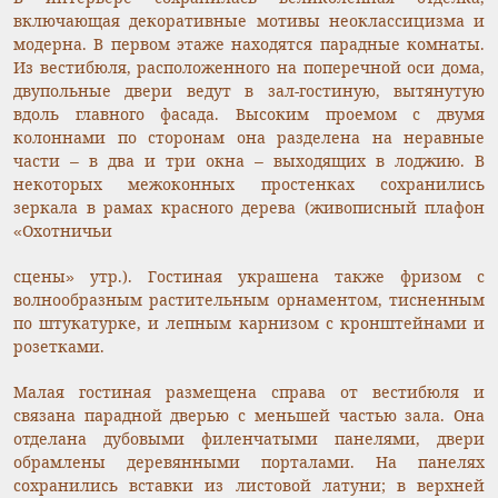
включающая декоративные мотивы неоклассицизма и
модерна. В первом этаже находятся парадные комнаты.
Из вестибюля, расположенного на поперечной оси дома,
двупольные двери ведут в зал-гостиную, вытянутую
вдоль главного фасада. Высоким проемом с двумя
колоннами по сторонам она разделена на неравные
части – в два и три окна – выходящих в лоджию. В
некоторых межоконных простенках сохранились
зеркала в рамах красного дерева (живописный плафон
«Охотничьи
сцены» утр.). Гостиная украшена также фризом с
волнообразным растительным орнаментом, тисненным
по штукатурке, и лепным карнизом с кронштейнами и
розетками.
Малая гостиная размещена справа от вестибюля и
связана парадной дверью с меньшей частью зала. Она
отделана дубовыми филенчатыми панелями, двери
обрамлены деревянными порталами. На панелях
сохранились вставки из листовой латуни; в верхней