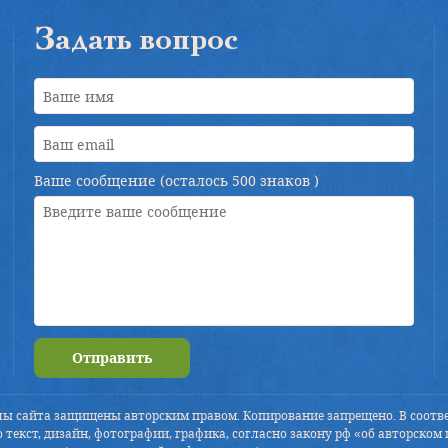
Задать вопрос
Ваше сообщение (осталось
500 знаков
)
Отправить
лы сайта защищены авторским правом. Копирование запрещено. В соотве
 текст, дизайн, фотографии, графика, согласно закону рф «об авторском 