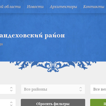
ой области
Новости
Архитекторы
Контакты
андеховский район
ца
Все районы
Все ве
Сбросить фильтры
П