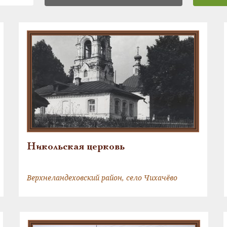
Никольская церковь
Верхнеландеховский район, село Чихачёво