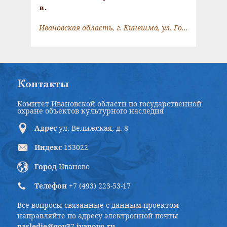
в.
Ивановская область, г. Кинешма, ул. Горького, 1/1
Контакты
Комитет Ивановской области по государственной
охране объектов культурного наследия
Адрес
ул. Велижская, д. 8
Индекс
153022
Город
Иваново
Телефон
+7 (493) 223-53-17
Все вопросы связанные с данным проектом
направляйте по адресу электронной почты
nasledie@gov37.ivanovo.ru