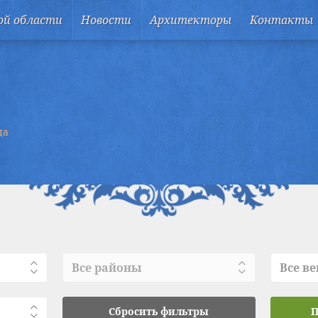
ой области
Новости
Архитекторы
Контакты
ца
Все районы
Все ве
Сбросить фильтры
П