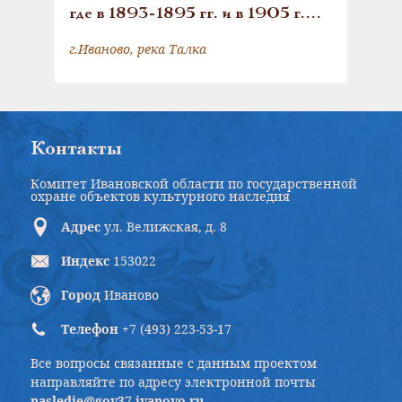
где в 1893-1895 гг. и в 1905 г.
проходили маевки и
г.Иваново, река Талка
революционные собрания
иваново-вознесенских рабочих.
Здесь в 1905 г. были расстреляны
жандармами иваново-
вознесенские рабочие
Контакты
Комитет Ивановской области по государственной
охране объектов культурного наследия
Адрес
ул. Велижская, д. 8
Индекс
153022
Город
Иваново
Телефон
+7 (493) 223-53-17
Все вопросы связанные с данным проектом
направляйте по адресу электронной почты
nasledie@gov37.ivanovo.ru