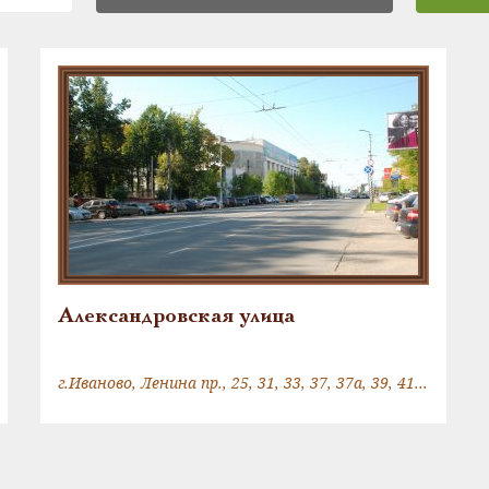
Александровская улица
г.Иваново, Ленина пр., 25, 31, 33, 37, 37а, 39, 41, 43, 47, 58, 60, 62, 84, 88, 90, 92, 98, 100, 102