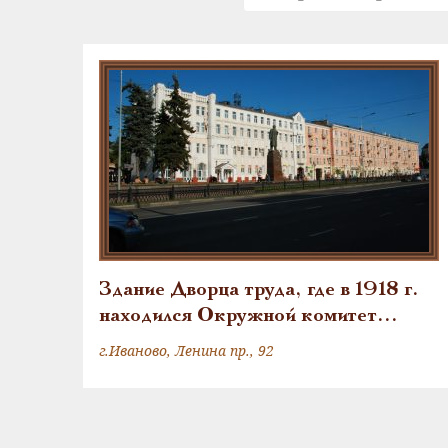
Здание Дворца труда, где в 1918 г.
находился Окружной комитет
РКП(б) и работал М.В. Фрунзе
г.Иваново, Ленина пр., 92