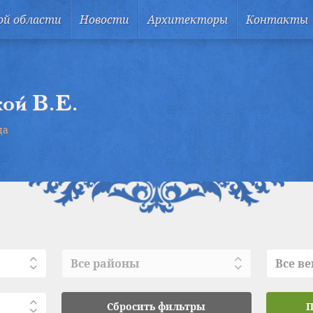
ой области
Новости
Архитекторы
Контакты
ой В.Е.
ца
Все районы
Все ве
Сбросить фильтры
П